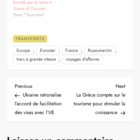
boosté par la série tv
Game of Thrones
Dans "Tourisme"
TRANSPORTS
,
,
,
,
Europe
Eurostar
France
Royaume-Uni
,
train à grande vitesse
voyages d'affaires
N
Previous
Next
Previous
Next
Post
Post
Ukraine rationalise
La Grèce compte sur le
a
l’accord de facilitation
tourisme pour stimuler la
des visas avec l’UE
croissance
v
i