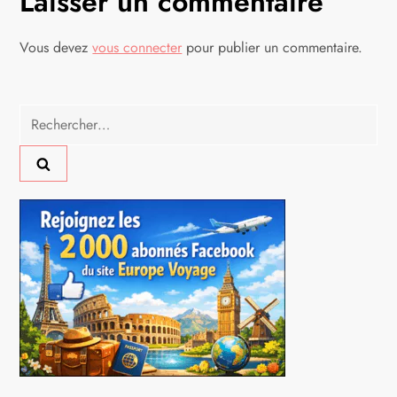
Laisser un commentaire
g
Vous devez
vous connecter
pour publier un commentaire.
a
t
Rechercher :
i
o
n
d
e
l
’