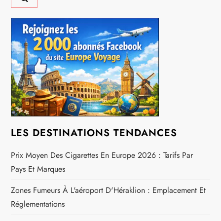
o
n
d
e
l
’
LES DESTINATIONS TENDANCES
a
Prix Moyen Des Cigarettes En Europe 2026 : Tarifs Par
r
Pays Et Marques
Zones Fumeurs À L'aéroport D'Héraklion : Emplacement Et
t
Réglementations
i