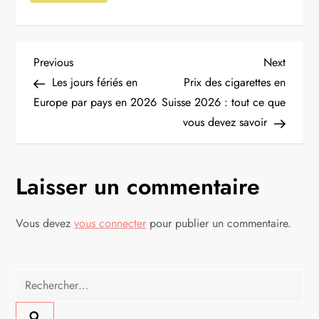
N
Previous
Next
Previous
Next
Post
Post
Les jours fériés en
Prix des cigarettes en
a
Europe par pays en 2026
Suisse 2026 : tout ce que
vous devez savoir
v
i
Laisser un commentaire
g
Vous devez
vous connecter
pour publier un commentaire.
a
t
Rechercher :
i