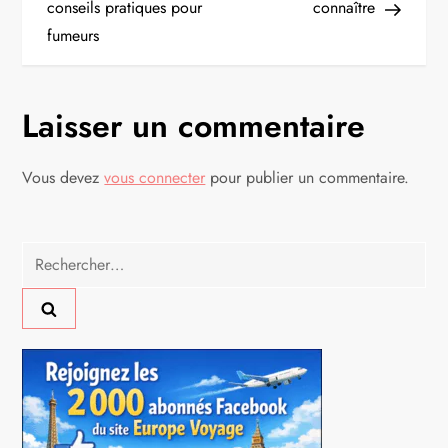
i
conseils pratiques pour
connaître
fumeurs
g
a
Laisser un commentaire
t
Vous devez
vous connecter
pour publier un commentaire.
i
o
Rechercher :
n
d
e
l