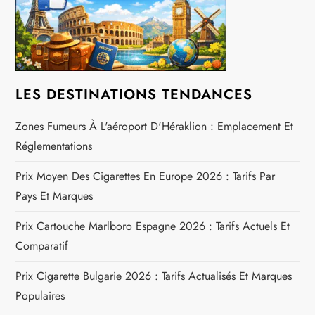
’
a
r
LES DESTINATIONS TENDANCES
t
Zones Fumeurs À L'aéroport D'Héraklion : Emplacement Et
Réglementations
i
Prix Moyen Des Cigarettes En Europe 2026 : Tarifs Par
c
Pays Et Marques
l
Prix Cartouche Marlboro Espagne 2026 : Tarifs Actuels Et
Comparatif
e
Prix Cigarette Bulgarie 2026 : Tarifs Actualisés Et Marques
Populaires