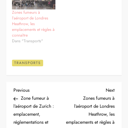
Zones fumeurs à
l’aéroport de Londres
Heathrow, les
emplacements et règles à
connaître
Dans "Transports"
TRANSPORTS
N
Previous
Next
Previous
Next
Post
Post
Zone fumeur à
Zones fumeurs à
a
l’aéroport de Zurich :
l’aéroport de Londres
emplacement,
Heathrow, les
v
réglementations et
emplacements et règles à