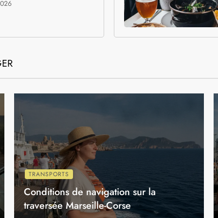
E EN EUROPE
E
 des meilleures
es belges
ionnelles
2026
GER