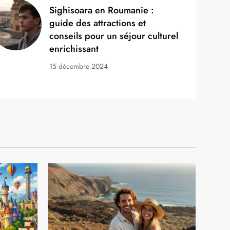
EXPATRIATION
Pourboire en Europe par pays :
les coutumes à connaître pour
voyager sereinement
1 juillet 2026
Sighisoara en Roumanie :
guide des attractions et
conseils pour un séjour culturel
enrichissant
15 décembre 2024