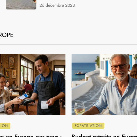
VILLES
à
Voyage de noces en Europe : les
meilleures destinations romantiques et
conseils pratiques
16 février 2025
6
VILLES
Quoi faire à Deauville en Hiver :
Activités, Gastronomie et Paysages
Enneigés
26 décembre 2023
UROPE