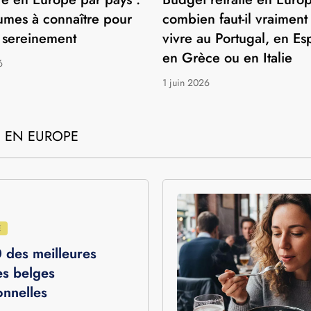
TION
EXPATRIATION
e en Europe par pays :
Budget retraite en Europ
umes à connaître pour
combien faut-il vraiment
 sereinement
vivre au Portugal, en E
en Grèce ou en Italie
6
1 juin 2026