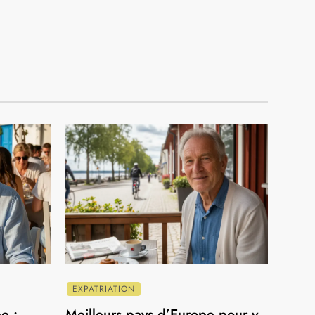
VILLES
Shopping pas cher à Istanbul : les
meilleures adresses pour dénicher des
bonnes affaires
 septembre 2024
VILLES
Bruxelles, le centre de l’Europe
16 mars 2019