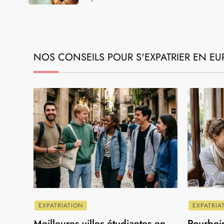
VILLES
Perugia en Italie : les incontournables 
découvrir pour un séjour culturel et
gastronomique
4 avril 2025
VILLES
Quand visiter la ville de Rome, capitale
de l’Italie ?
11 juin 2024
NOS CONSEILS POUR S'EXPATRIER EN E