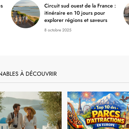
LIEUX
Nuit insolite en amoureux en
Touraine : nos idées pour
dormir autrement à deux
3 juillet 2026
es
Circuit sud ouest de la France :
itinéraire en 10 jours pour
explorer régions et saveurs
8 octobre 2025