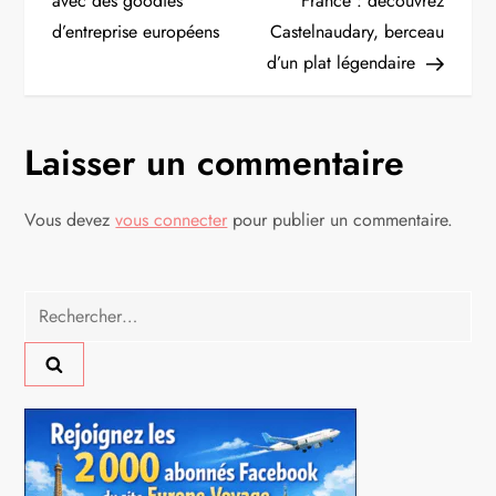
a
avec des goodies
France : découvrez
d’entreprise européens
Castelnaudary, berceau
v
d’un plat légendaire
i
g
Laisser un commentaire
a
Vous devez
vous connecter
pour publier un commentaire.
t
i
Rechercher :
o
n
d