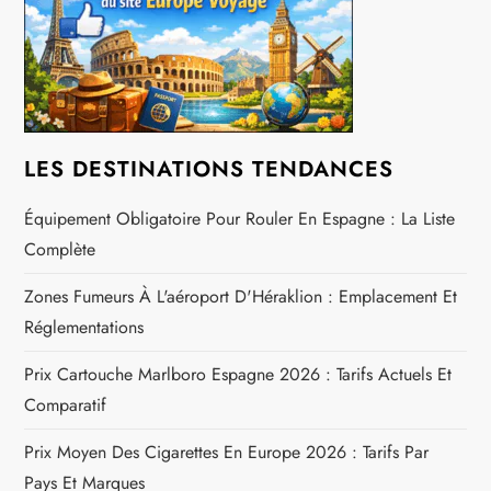
e
l
’
a
LES DESTINATIONS TENDANCES
r
Équipement Obligatoire Pour Rouler En Espagne : La Liste
Complète
t
Zones Fumeurs À L'aéroport D'Héraklion : Emplacement Et
i
Réglementations
c
Prix Cartouche Marlboro Espagne 2026 : Tarifs Actuels Et
Comparatif
l
Prix Moyen Des Cigarettes En Europe 2026 : Tarifs Par
e
Pays Et Marques