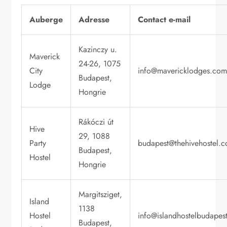
Auberge
Adresse
Contact e-mail
Kazinczy u.
Maverick
24-26, 1075
City
info@mavericklodges.co
Budapest,
Lodge
Hongrie
Rákóczi út
Hive
29, 1088
Party
budapest@thehivehostel.
Budapest,
Hostel
Hongrie
Margitsziget,
Island
1138
Hostel
info@islandhostelbudapes
Budapest,