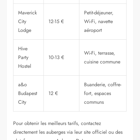
Maverick
Petit-déjeuner,
City
12-15 €
Wi-Fi, navette
Lodge
aéroport
Hive
Wi-Fi, terrasse,
Party
10-13 €
cuisine commune
Hostel
a&o
Buanderie, coffre-
Budapest
12 €
fort, espaces
City
communs
Pour obtenir les meilleurs tarifs, contactez
directement les auberges via leur site officiel ou des