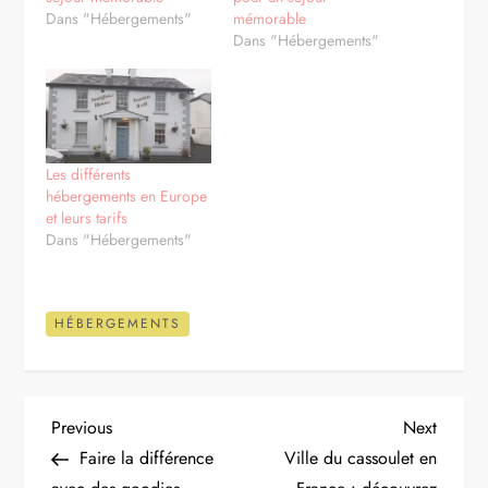
Dans "Hébergements"
mémorable
Dans "Hébergements"
Les différents
hébergements en Europe
et leurs tarifs
Dans "Hébergements"
HÉBERGEMENTS
N
Previous
Next
Previous
Next
Post
Post
Faire la différence
Ville du cassoulet en