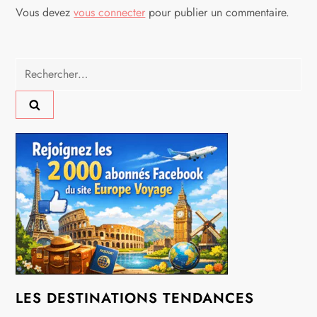
a
Vous devez
vous connecter
pour publier un commentaire.
t
i
Rechercher :
o
n
d
e
l
’
a
LES DESTINATIONS TENDANCES