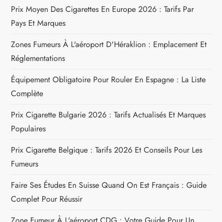
r
Prix Moyen Des Cigarettes En Europe 2026 : Tarifs Par
Pays Et Marques
t
Zones Fumeurs À L'aéroport D'Héraklion : Emplacement Et
i
Réglementations
c
Équipement Obligatoire Pour Rouler En Espagne : La Liste
Complète
l
Prix Cigarette Bulgarie 2026 : Tarifs Actualisés Et Marques
e
Populaires
Prix Cigarette Belgique : Tarifs 2026 Et Conseils Pour Les
Fumeurs
Faire Ses Études En Suisse Quand On Est Français : Guide
Complet Pour Réussir
Zone Fumeur À L'aéroport CDG : Votre Guide Pour Un