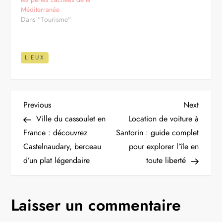
Méditerranée
Dans "Tourisme"
LIEUX
N
Previous
Next
Previous
Next
Post
Post
Ville du cassoulet en
Location de voiture à
a
France : découvrez
Santorin : guide complet
Castelnaudary, berceau
pour explorer l’île en
v
d’un plat légendaire
toute liberté
i
g
Laisser un commentaire