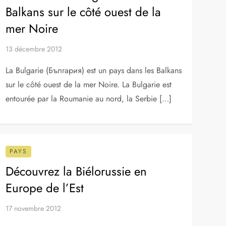
14 mars 2013
L’Irlande (Éire) est une île dans le nord-ouest de
l’Europe qui a été divisée politiquement depuis
1920. La plupart de l’île est constitué de l’Irlande
(Éire), alias la […]
PAYS
Découvrez la Bulgarie dans les
Balkans sur le côté ouest de la
mer Noire
13 décembre 2012
La Bulgarie (България) est un pays dans les Balkans