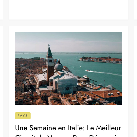
Voyage en Arménie : itinéraires,
sécurité et conseils pratiques
27 janvier 2025
L’Arménie, terre de richesses culturelles et de
paysages à couper le souffle, vous attend. Entre ses
églises anciennes et ses montagnes majestueuses,
chaque coin de ce pays raconte […]