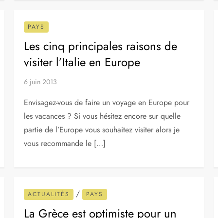
La géographie de l’Europe
10 mai 2020
L’Europe est traditionnellement compté comme l’un
des sept continents. Cependant, elle est la
péninsule nord-ouest de la plus grande superficie
connue comme Eurasie (ou afro-Eurasie): L’Asie
occupe la […]
PAYS
Les cinq principales raisons de
visiter l’Italie en Europe