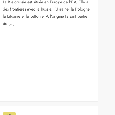
sur le côté ouest de la mer Noire. La Bulgarie est
entourée par la Roumanie au nord, la Serbie […]
PAYS
Découvrez la Biélorussie en
Europe de l’Est
17 novembre 2012
La Biélorussie est située en Europe de l’Est. Elle a
des frontières avec la Russie, l’Ukraine, la Pologne,
la Lituanie et la Lettonie. A l’origine faisant partie
de […]