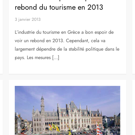
6 juin 2013
Envisagez-vous de faire un voyage en Europe pour
les vacances ? Si vous hésitez encore sur quelle
partie de l’Europe vous souhaitez visiter alors je
vous recommande le […]
/
ACTUALITÉS
PAYS
La Grèce est optimiste pour un
rebond du tourisme en 2013
3 janvier 2013
L’industrie du tourisme en Grèce a bon espoir de
voir un rebond en 2013. Cependant, cela va