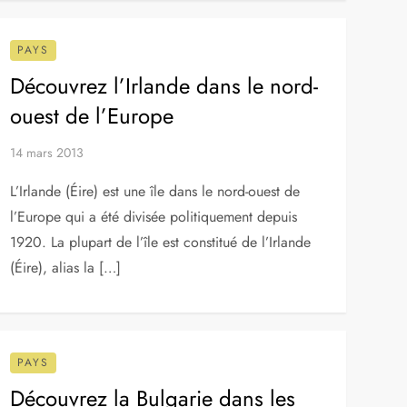
PAYS
Le Luxembourg, un haut lieu du
tourisme au coeur de l’Europe
3 juin 2014
À une époque où la plupart des pays considèrent
que le changement est synonyme de croissance et
de développement, niché entre l’Allemagne, la
France et la Belgique, le […]
PAYS
Découvrez l’Irlande dans le nord-
ouest de l’Europe