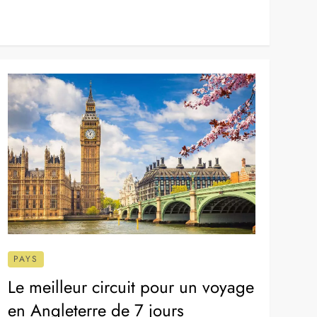
Quand partir en Finlande :
saisons et conseils pour votre
voyage
25 août 2024
L’air pur des grands espaces, les aurores boréales
dansant au-dessus de vous, une culture riche à
explorer… La Finlande offre un voyage inoubliable
pour ceux qui osent l’aventure. […]