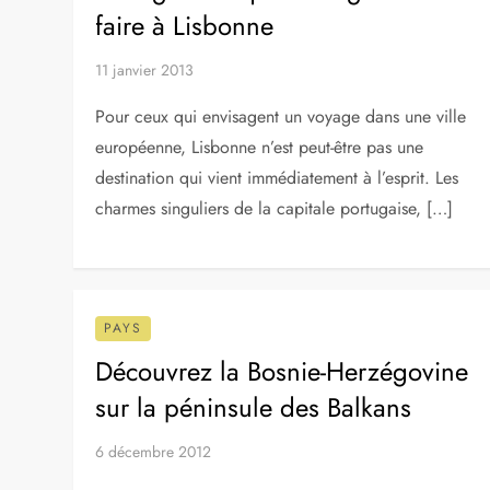
15 avril 2014
Découvrez l’Islande est ces paysages
spectaculaires, ses volcans, ses glaciers, ses
geysers et ses cascades sur cette île de l’Atlantique
Nord. L’Islande est un pays situé sur une […]
PAYS
Portugal: Cinq choses gratuites à
faire à Lisbonne
11 janvier 2013
Pour ceux qui envisagent un voyage dans une ville
européenne, Lisbonne n’est peut-être pas une