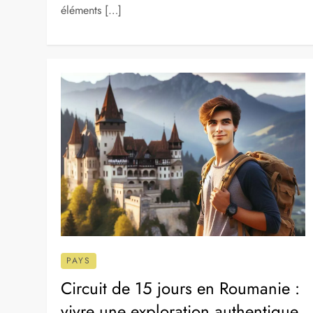
PAYS
Drapeau Européen : origines,
symboles et significations
historiques pour l’Europe
9 février 2025
Le drapeau européen, symbole fort d’unité,
représente bien plus qu’une simple image. Ses
origines, ses couleurs et ses étoiles racontent une
histoire riche et complexe. Comprendre ces
éléments […]