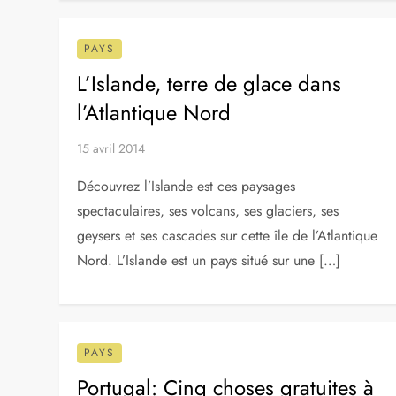
Quand partir en Islande : Le
meilleure moment pour visiter l’île
15 janvier 2023
Avec ses montagnes enneigées, ses aurores
boréales majestueuses et ses paysages à couper le
souffle, l’Islande est une destination de rêve pour
les voyageurs. Mais quand faut-il y […]
PAYS
L’Islande, terre de glace dans
l’Atlantique Nord