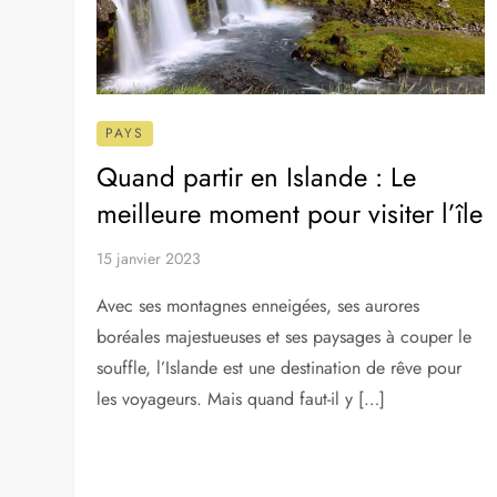
époustouflants, plongez dans une […]
PAYS