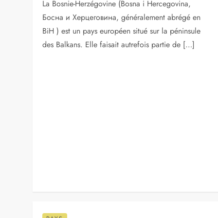
destination qui vient immédiatement à l’esprit. Les
charmes singuliers de la capitale portugaise, […]
PAYS
Découvrez la Bosnie-Herzégovine
sur la péninsule des Balkans
6 décembre 2012
La Bosnie-Herzégovine (Bosna i Hercegovina,
Босна и Херцеговина, généralement abrégé en
BiH ) est un pays européen situé sur la péninsule
des Balkans. Elle faisait autrefois partie de […]