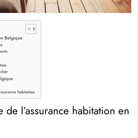
en Belgique
ue
iants
tion
 cher
elgique
ssurance habitation
de l’assurance habitation en