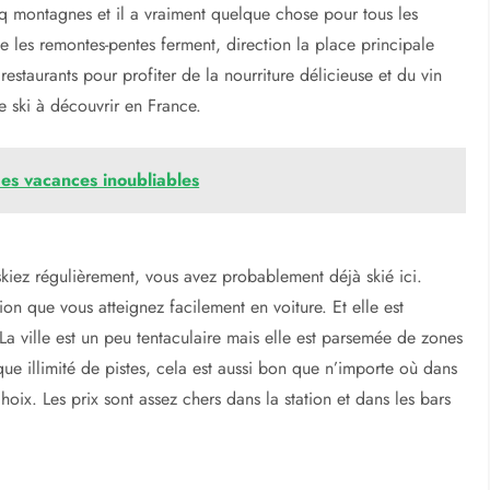
nes des pistes les plus variées du pays. Soyez sûr de vous
aiment impressionnant à travers plus de 400 sommets. La station
ière étape de la célèbre épreuve de saut à ski Four Hills.
 de La Clusaz (1100-2600m) est un joyau caché. Vous aurez un
us recommanderez cet endroit à des amis. La Clusaz est
le est souvent négligée par les skieurs sur la route de
voie est composée de chalets en bois de bon goût construits
charme à la française tout en offrant tout le confort moderne. Le
nq montagnes et il a vraiment quelque chose pour tous les
e les remontes-pentes ferment, direction la place principale
restaurants pour profiter de la nourriture délicieuse et du vin
de ski à découvrir en France.