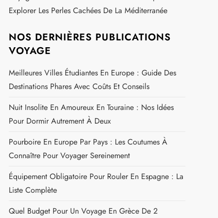
Zone Fumeur À L'aéroport CDG : Votre Guide Pour
Un Espace Agréable Et Sécurisé
Prix Des Cigarettes En Grèce En 2026 : Tout Savoir
Sur Les Tarifs Et Réglementations
Faire Ses Études En Suisse Quand On Est Français :
Guide Complet Pour Réussir
Quand Partir En Islande : Le Meilleure Moment Pour
Visiter L'île
Voyage Grèce Avec Selectour : Guide Complet Pour
Explorer Les Perles Cachées De La Méditerranée
NOS DERNIÈRES PUBLICATIONS
VOYAGE