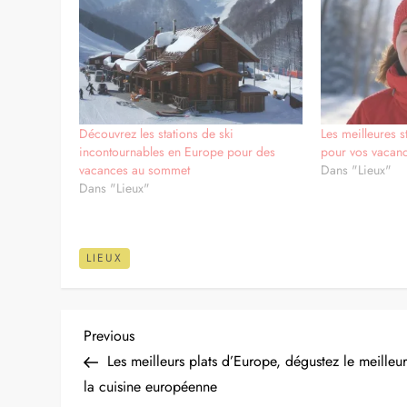
grandes cuillerées de paysages. Les points de vue sur 
la couverture de neige est assez fiable. La station d
adaptés à des niveaux intermédiaires. La station est é
ses 64 kilomètres de hors-piste avec un peu de ski tran
Partager :
Facebook
X
Similaire
Découvrez les stations de ski
Les meilleures s