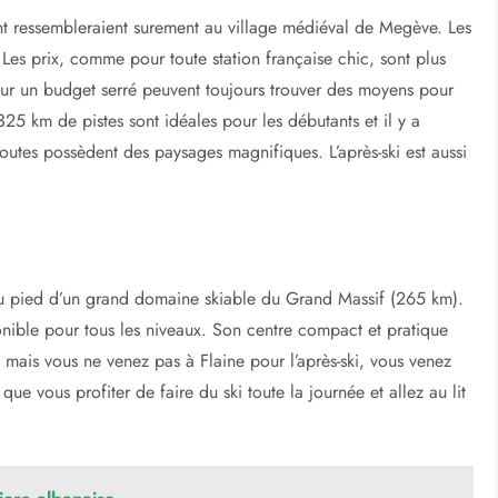
des vacances inoubliables
kiez régulièrement, vous avez probablement déjà skié ici.
ion que vous atteignez facilement en voiture. Et elle est
 La ville est un peu tentaculaire mais elle est parsemée de zones
e illimité de pistes, cela est aussi bon que n’importe où dans
oix. Les prix sont assez chers dans la station et dans les bars
ient ressembleraient surement au village médiéval de Megève. Les
. Les prix, comme pour toute station française chic, sont plus
sur un budget serré peuvent toujours trouver des moyens pour
 325 km de pistes sont idéales pour les débutants et il y a
outes possèdent des paysages magnifiques. L’après-ski est aussi