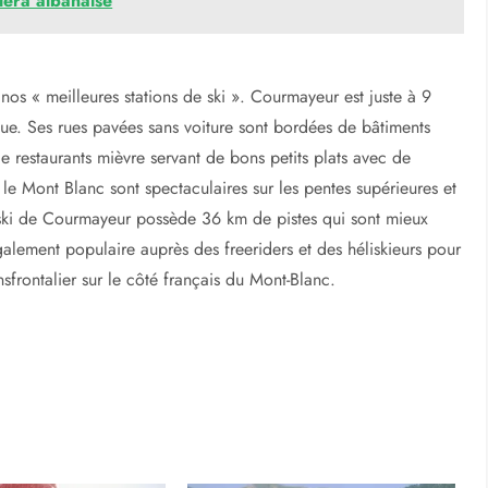
 au pied d’un grand domaine skiable du Grand Massif (265 km).
nible pour tous les niveaux. Son centre compact et pratique
 mais vous ne venez pas à Flaine pour l’après-ski, vous venez
 que vous profiter de faire du ski toute la journée et allez au lit
iera albanaise
s nos « meilleures stations de ski ». Courmayeur est juste à 9
que. Ses rues pavées sans voiture sont bordées de bâtiments
 restaurants mièvre servant de bons petits plats avec de