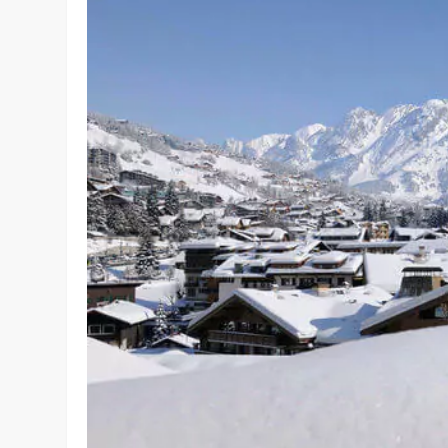
VILLES À DÉCOUVRIR
DESTINAT
Accueil
»
Lieux
»
Six des meilleures stations de ski en E