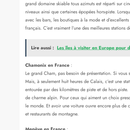
l’Allemagne avec Nebelhorn (7,5 km) et possède certai
amuser sur les pistes de Oberstdorf avec des vues vr
est peut-être mieux connu pour avoir accueilli la prem
La Clusaz en France
Petite mais parfaitement installée, la station de ski
sentiment de fierté d’être «dans le coup» lorsque vo
idéalement située au large de l’Autoroute Blanche et el
Chamonix ou des Trois Vallées. Ce joli village de Sa
autour d’une église et il est l’un des rares à avoir le 
grand domaine skiable tous azimuts est réparti sur ci
niveaux ainsi que certaines épopées hors-piste. Lorsqu
avec les bars, les boutiques à la mode et d’excellents 
français. C’est vraiment l’une des meilleures stations 