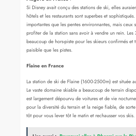
Lire aussi :
Les îles à visiter en Europe pour 
Chamonix en France
:
Le grand Cham, pas besoin de présentation. Si vous s
Mais, à seulement huit heures de Calais, c’est une stat
entourée par des kilomètres de piste et de hors piste.
de charme alpin. Pour ceux qui aiment un choix presqu
le monde. Et avoir une voiture ouvre encore plus de ch
et restaurants de montagne.
Megève en France
:
Si Disney avait conçu des stations de ski, elles aura
hôtels et les restaurants sont superbes et sophistiqués
importantes que les pentes environnantes, mais ceux 
profiter de la station sans avoir à vendre un rein. Les
beaucoup de hors-piste pour les skieurs confirmés et t