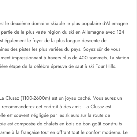
pris la décision de vous rendre dans les Alpes cette année, il
ppeler que les stations de ski peuvent être plus ou moins
 Europe et que lorsque vous êtes coincé dans une voiture
ens impatients et de matériel de ski, chaque heure
e sur la route c’est 60 précieuses minutes de moins sur les
issez donc en priorité votre destination suivant votre
s l’article suivant et toutes ces stations sont situées à moins de
 est le deuxième domaine skiable le plus populaire d’Allemagne
 partie de la plus vaste région du ski en Allemagne avec 124
est également le foyer de la plus longue descente de