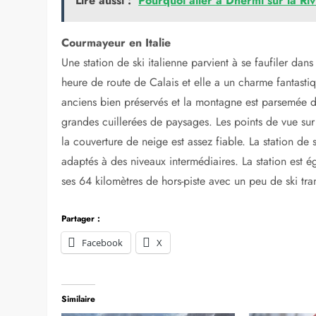
paisible que les pistes.
Flaine en France
La station de ski de Flaine (1600-2500m) est située
Le vaste domaine skiable a beaucoup de terrain dispo
est largement dépourvu de voitures et de vie nocturne
pour la diversité du terrain et la neige fiable, de sorte
tôt pour vous lever tôt le matin et rechausser vos skis.
Lire aussi :
Pourquoi aller à Dhermi sur la Riv
Courmayeur en Italie
Une station de ski italienne parvient à se faufiler dan
heure de route de Calais et elle a un charme fantasti
anciens bien préservés et la montagne est parsemée de