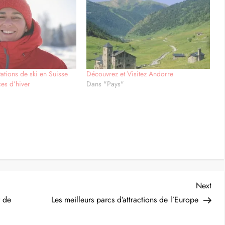
le Mont Blanc sont spectaculaires sur les pentes supérieures et
e ski de Courmayeur possède 36 km de pistes qui sont mieux
galement populaire auprès des freeriders et des héliskieurs pour
sfrontalier sur le côté français du Mont-Blanc.
tations de ski en Suisse
Découvrez et Visitez Andorre