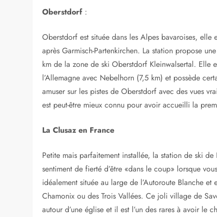
Si vous avez 
est bon de ra
éloignées en
bourrée de g
supplémentair
pentes. Chois
localisation en Europe.
Nous avons choisi six des meilleures stations de ski dan
9 heures de la ville de Calais en France.
Oberstdorf
:
Oberstdorf est située dans les Alpes bavaroises, elle
après Garmisch-Partenkirchen. La station propose une
km de la zone de ski Oberstdorf Kleinwalsertal. Elle 