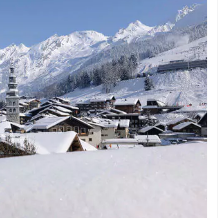
IONS À VISITER
HÉBERGEMENTS
EXPATRIATION
urope