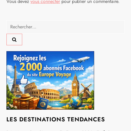
t
Vous devez
vous connecter
pour publier un commentaire.
i
Rechercher :
o
n
d
e
l
’
a
LES DESTINATIONS TENDANCES
r