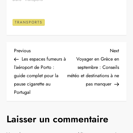
TRANSPORTS
N
Previous
Next
Previous
Next
Post
Post
Les espaces fumeurs à
Voyager en Grèce en
a
l’aéroport de Porto :
septembre : Conseils
guide complet pour la
météo et destinations à ne
v
pause cigarette au
pas manquer
i
Portugal
g
Laisser un commentaire
a