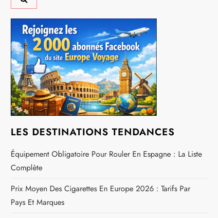
n
d
e
l
’
a
LES DESTINATIONS TENDANCES
r
Équipement Obligatoire Pour Rouler En Espagne : La Liste
t
Complète
i
Prix Moyen Des Cigarettes En Europe 2026 : Tarifs Par
Pays Et Marques
c