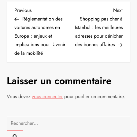
N
Previous
Next
Previous
Next
Post
Post
Réglementation des
Shopping pas cher à
a
voitures autonomes en
Istanbul : les meilleures
Europe : enjeux et
adresses pour dénicher
v
implications pour l’avenir
des bonnes affaires
i
de la mobilité
g
Laisser un commentaire
a
t
Vous devez
vous connecter
pour publier un commentaire.
i
Rechercher :
o