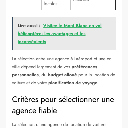
locales
Lire aussi :
Visitez le Mont Blanc en vol
hélicoptère: les avantages et les
inconvénients
La sélection entre une agence à l’aéroport et une en
ville dépend largement de vos
préférences
personnelles
, du
budget alloué
pour la location de
voiture et de votre
planification de voyage
.
Critères pour sélectionner une
agence fiable
La sélection d’une agence de location de voiture