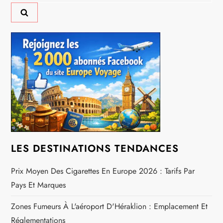
n
d
e
l
’
a
r
LES DESTINATIONS TENDANCES
t
Prix Moyen Des Cigarettes En Europe 2026 : Tarifs Par
Pays Et Marques
i
Zones Fumeurs À L'aéroport D'Héraklion : Emplacement Et
c
Réglementations