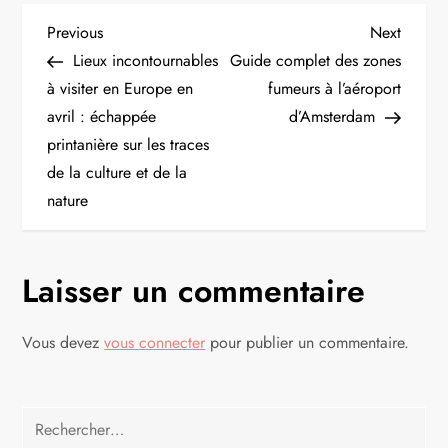
N
Previous
Next
Previous
Next
Post
Post
Lieux incontournables
Guide complet des zones
a
à visiter en Europe en
fumeurs à l’aéroport
avril : échappée
d’Amsterdam
v
printanière sur les traces
i
de la culture et de la
nature
g
a
Laisser un commentaire
t
Vous devez
vous connecter
pour publier un commentaire.
i
o
Rechercher :