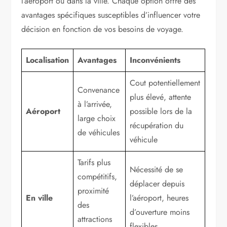
l’aéroport ou dans la ville. Chaque option offre des
avantages spécifiques susceptibles d’influencer votre
décision en fonction de vos besoins de voyage.
Localisation
Avantages
Inconvénients
Cout potentiellement
Convenance
plus élevé, attente
à l’arrivée,
Aéroport
possible lors de la
large choix
récupération du
de véhicules
véhicule
Tarifs plus
Nécessité de se
compétitifs,
déplacer depuis
proximité
En ville
l’aéroport, heures
des
d’ouverture moins
attractions
flexibles