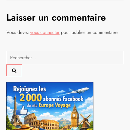
i
g
Laisser un commentaire
a
Vous devez
vous connecter
pour publier un commentaire.
t
i
Rechercher :
o
n
d
e
l