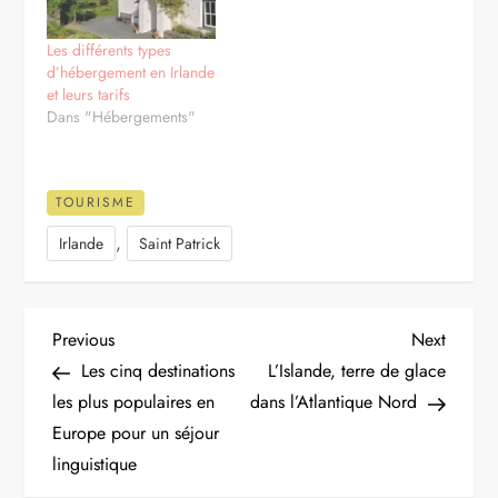
Les différents types
d’hébergement en Irlande
et leurs tarifs
Dans "Hébergements"
TOURISME
,
Irlande
Saint Patrick
N
Previous
Next
Previous
Next
Post
Post
Les cinq destinations
L’Islande, terre de glace
a
les plus populaires en
dans l’Atlantique Nord
Europe pour un séjour
v
linguistique