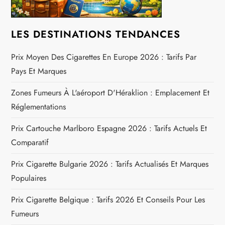
’
a
LES DESTINATIONS TENDANCES
r
Prix Moyen Des Cigarettes En Europe 2026 : Tarifs Par
Pays Et Marques
t
Zones Fumeurs À L'aéroport D'Héraklion : Emplacement Et
i
Réglementations
c
Prix Cartouche Marlboro Espagne 2026 : Tarifs Actuels Et
Comparatif
l
Prix Cigarette Bulgarie 2026 : Tarifs Actualisés Et Marques
e
Populaires
Prix Cigarette Belgique : Tarifs 2026 Et Conseils Pour Les
Fumeurs