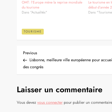
OMT: l’Europe mène la reprise mondiale
Le tourisme en I
du tourisme
début d’année 
Dans "Actualités"
Dans "Tourism
TOURISME
N
Previous
Previous
Post
Lisbonne, meilleure ville européenne pour accueil
a
des congrès
v
Laisser un commentaire
i
g
Vous devez
vous connecter
pour publier un commentaire