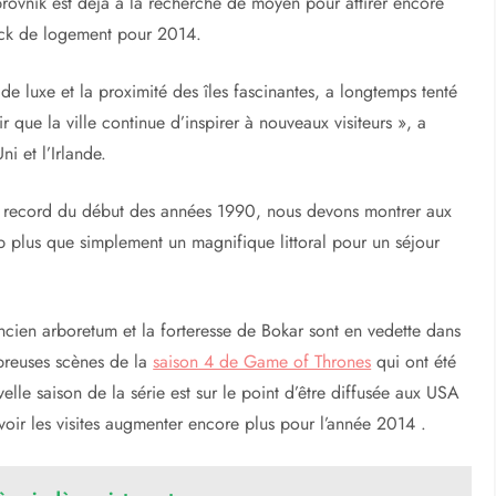
rovnik est déjà à la recherche de moyen pour attirer encore
tock de logement pour 2014.
e luxe et la proximité des îles fascinantes, a longtemps tenté
oir que la ville continue d’inspirer à nouveaux visiteurs », a
i et l’Irlande.
ion record du début des années 1990, nous devons montrer aux
p plus que simplement un magnifique littoral pour un séjour
ien arboretum et la forteresse de Bokar sont en vedette dans
breuses scènes de la
saison 4 de Game of Thrones
qui ont été
velle saison de la série est sur le point d’être diffusée aux USA
voir les visites augmenter encore plus pour l’année 2014 .