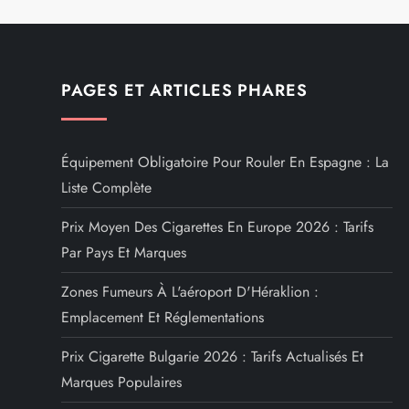
a
t
i
PAGES ET ARTICLES PHARES
o
Équipement Obligatoire Pour Rouler En Espagne : La
n
Liste Complète
d
Prix Moyen Des Cigarettes En Europe 2026 : Tarifs
Par Pays Et Marques
e
Zones Fumeurs À L'aéroport D'Héraklion :
l
Emplacement Et Réglementations
’
Prix Cigarette Bulgarie 2026 : Tarifs Actualisés Et
a
Marques Populaires