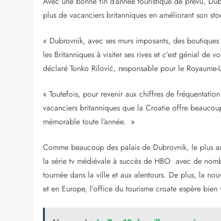
Avec une bonne fin d’année touristique de prévu, Dub
plus de vacanciers britanniques en améliorant son s
« Dubrovnik, avec ses murs imposants, des boutiques d
les Britanniques à visiter ses rives et c’est génial de v
déclaré Tonko Rilović, responsable pour le Royaume-Un
« Toutefois, pour revenir aux chiffres de fréquentat
vacanciers britanniques que la Croatie offre beaucou
mémorable toute l’année. »
Comme beaucoup des palais de Dubrovnik, le plus anc
la série tv médiévale à succès de HBO avec de nom
tournée dans la ville et aux alentours. De plus, la nou
et en Europe, l’office du tourisme croate espère bien 