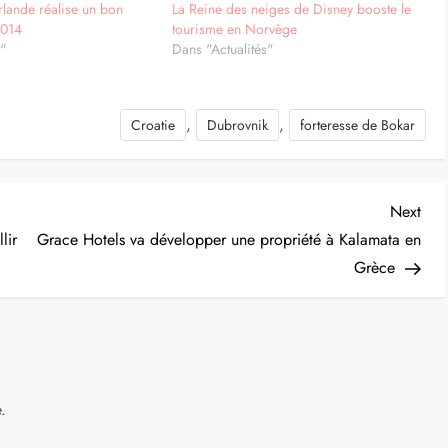
rlande réalise un bon
La Reine des neiges de Disney booste le
2014
tourisme en Norvège
e"
Dans "Actualités"
,
,
Croatie
Dubrovnik
forteresse de Bokar
Nex
Next
Post
lir
Grace Hotels va développer une propriété à Kalamata en
Grèce
.