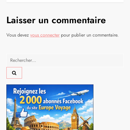
i
g
Laisser un commentaire
a
Vous devez
vous connecter
pour publier un commentaire.
t
i
Rechercher :
o
n
d
e
l