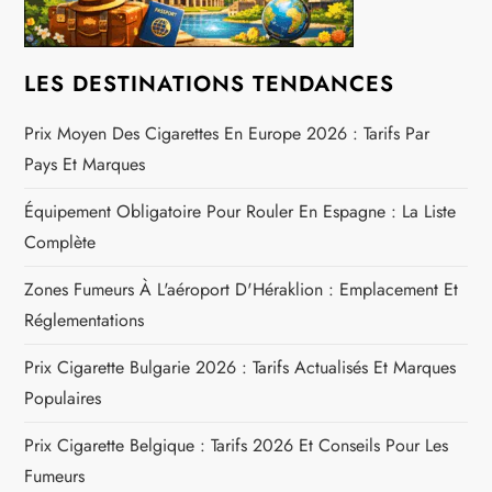
’
a
LES DESTINATIONS TENDANCES
r
Prix Moyen Des Cigarettes En Europe 2026 : Tarifs Par
Pays Et Marques
t
Équipement Obligatoire Pour Rouler En Espagne : La Liste
i
Complète
c
Zones Fumeurs À L'aéroport D'Héraklion : Emplacement Et
Réglementations
l
Prix Cigarette Bulgarie 2026 : Tarifs Actualisés Et Marques
e
Populaires
Prix Cigarette Belgique : Tarifs 2026 Et Conseils Pour Les
Fumeurs