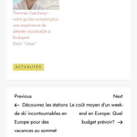
Thermes Széchenyi :
votre guide complet pour
une expérience de
détente inoubliable à
Budapest
Dans "Lieux"
ACTUALITÉS
N
Previous
Next
Previous
Next
Post
Post
Découvrez les stations
Le coût moyen d’un week-
a
de ski incontournables en
end en Europe: Quel
Europe pour des
budget prévoir?
v
vacances au sommet