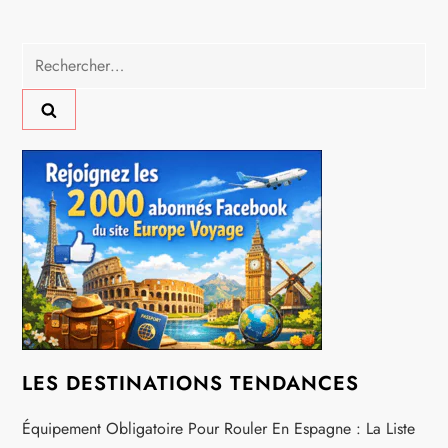
i
Rechercher :
o
n
d
e
l
’
a
LES DESTINATIONS TENDANCES
r
Équipement Obligatoire Pour Rouler En Espagne : La Liste