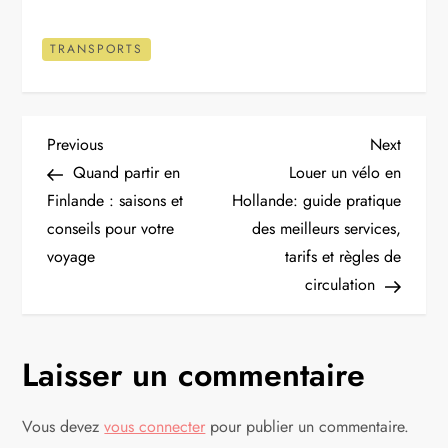
TRANSPORTS
N
Previous
Next
Previous
Next
Post
Post
Quand partir en
Louer un vélo en
a
Finlande : saisons et
Hollande: guide pratique
conseils pour votre
des meilleurs services,
v
voyage
tarifs et règles de
i
circulation
g
Laisser un commentaire
a
t
Vous devez
vous connecter
pour publier un commentaire.