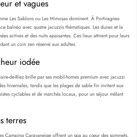
leur et vagues
omme Les Sablons ou Les Mimosas dominent. À Portiragnes-
e balnéo avec quatre jacuzzis thématiques. Les dunes et la
es actives et des nuits apaisantes. Ces lieux attirent pour leurs
rdant un coin zen réservé aux adultes.
îcheur iodée
laire-de-Riez brille par ses mobil-homes premium avec jacuzzi
es hivernales, tandis que les plages de sable fin invitent aux
istes cyclables et de marchés locaux, pour un séjour mêlant
s terres
nées Camping Caravaneige offrent un spa au cœur des sommets.