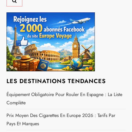
n
d
e
l
’
a
LES DESTINATIONS TENDANCES
r
Équipement Obligatoire Pour Rouler En Espagne : La Liste
t
Complète
i
Prix Moyen Des Cigarettes En Europe 2026 : Tarifs Par
Pays Et Marques
c