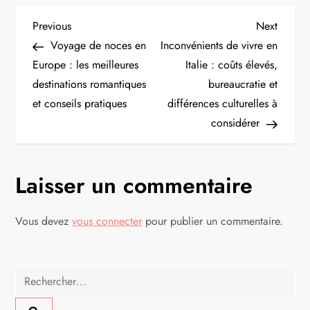
N
Previous
Next
Previous
Next
Post
Post
Voyage de noces en
Inconvénients de vivre en
a
Europe : les meilleures
Italie : coûts élevés,
destinations romantiques
bureaucratie et
v
et conseils pratiques
différences culturelles à
i
considérer
g
Laisser un commentaire
a
t
Vous devez
vous connecter
pour publier un commentaire.
i
Rechercher :
o