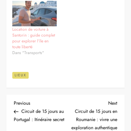
Location de voiture à
Santorin : guide complet
pour explorer l’île en
toute liberté
Dans "Transports"
LIEUX
N
Previous
Next
Previous
Next
Post
Post
Circuit de 15 jours au
Circuit de 15 jours en
a
Portugal : Itinéraire secret
Roumanie : vivre une
exploration authentique