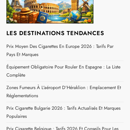
l
’
a
LES DESTINATIONS TENDANCES
r
Prix Moyen Des Cigarettes En Europe 2026 : Tarifs Par
Pays Et Marques
t
Équipement Obligatoire Pour Rouler En Espagne : La Liste
i
Complète
c
Zones Fumeurs À L'aéroport D'Héraklion : Emplacement Et
Réglementations
l
Prix Cigarette Bulgarie 2026 : Tarifs Actualisés Et Marques
e
Populaires
Prix Cigarette Belgique : Tarifs 2026 Et Conseils Pour Les