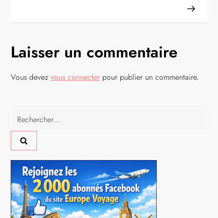
v
i
g
Laisser un commentaire
a
Vous devez
vous connecter
pour publier un commentaire.
t
i
Rechercher :
o
n
d
e