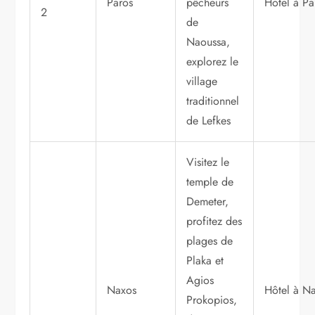
Paros
pêcheurs
Hôtel à Pa
2
de
Naoussa,
explorez le
village
traditionnel
de Lefkes
Visitez le
temple de
Demeter,
profitez des
plages de
Plaka et
Agios
Naxos
Hôtel à N
Prokopios,