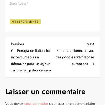
Dans "Lieux"
HÉBERGEMENTS
N
Previous
Next
Previous
Next
Post
Post
Perugia en Italie : les
Faire la différence avec
a
incontournables à
des goodies d’entreprise
découvrir pour un séjour
européens
v
culturel et gastronomique
i
g
Laisser un commentaire
a
Vous devez
vous connecter
pour publier un commentaire.