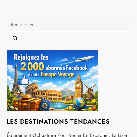
t
i
Rechercher :
o
n
d
e
l
’
a
LES DESTINATIONS TENDANCES
Équipement Obligatoire Pour Rouler En Espagne : La Liste